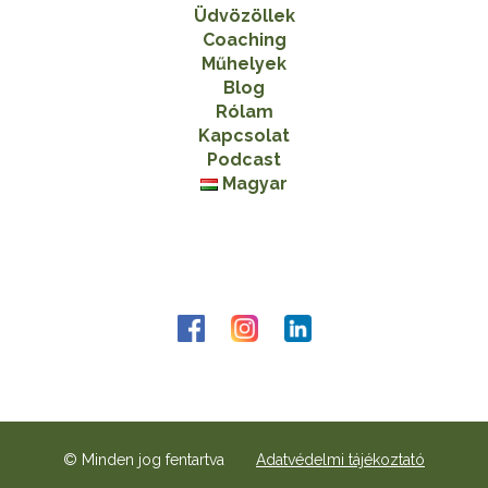
Üdvözöllek
Coaching
Műhelyek
Blog
Rólam
Kapcsolat
Podcast
Magyar
© Minden jog fentartva
Adatvédelmi tájékoztató