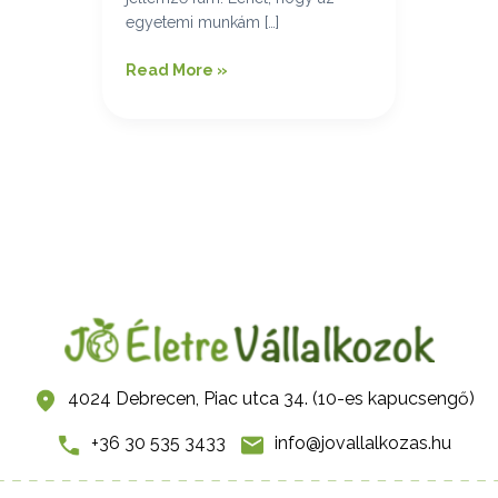
egyetemi munkám […]
Read More »
4024 Debrecen, Piac utca 34. (10-es kapucsengő)
+36 30 535 3433
info@jovallalkozas.hu