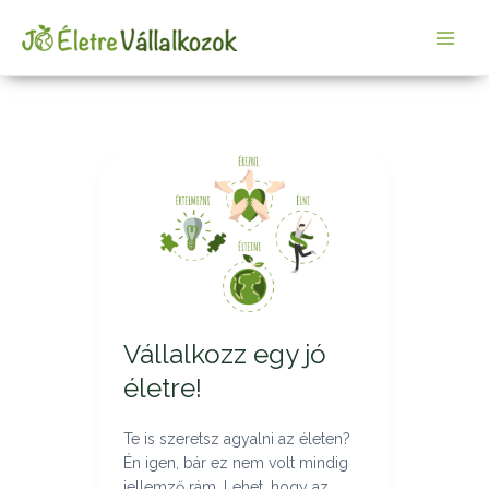
Skip
Main
to
Men
content
Vállalkozz
egy
jó
életre!
Vállalkozz egy jó
életre!
Te is szeretsz agyalni az életen?
Én igen, bár ez nem volt mindig
jellemző rám. Lehet, hogy az