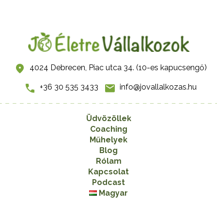
4024 Debrecen, Piac utca 34. (10-es kapucsengő)
+36 30 535 3433
info@jovallalkozas.hu
Üdvözöllek
Coaching
Műhelyek
Blog
Rólam
Kapcsolat
Podcast
Magyar