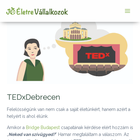
Skip
Post
Main
to
navigation
Men
content
TEDxDebrecen
Felelősségünk van nem csak a saját életünkért, hanem azért a
helyért is ahol élünk.
Amikor a
Bridge Budapest
csapatának kérdése elért hozzám is
„
Neked van szívügyed?
” Hamar megtaláltam a válaszom. Az