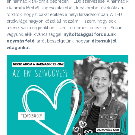
én harmadik 1%-om a debreceni TEDx szervezése. A harmadik
1%, amit időmből, kapcsolataimból, tudásomból évek óta arra
fordítok, hogy hidakat építsek a helyi társadalomban. A TED
értékvilága nagyon közel áll hozzám. Hiszem, hogy sok
üzenet van a régiónkban is, amit érdemes terjeszteni. Sokan
vagyunk, akik kíváncsisággal,
nyitottsággal fordulunk
egymás felé
, arról beszélgetünk, hogyan
éltessük jól
világunkat
.