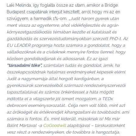
Laki Melinda, így foglalta össze az utam, amikor a Bridge
Budapest csapatának interjút készített, arról hogy mi az én
szívügyem, a harmadik 1%-om. „
Judit három gyerek után
ment vissza az egyetemre, ahol vidékfejlesztés és agrár-
környezetgazdálkodás témában kezdte el kutatásait és
gazdálkodás és szervezéstudományokban szerzett PhD-t. Az
EU LEADER programja hozta számára a gondolatot, hogy a
vállalkozóknak és a civileknek mennyire fontos (lenne), hogy
közösen gondolkodjanak és alkossanak. Ez az igazi
“társadalmi tőke”,
számtalan tudás és gondolat, amik, ha
összekapcsolódnak hatalmas eredményeket képesek elérni.
Judit a nagymamája által horgolt kardigánban, a
gyerekzsúrok szervezéséből származó rendezvényszervezői
tapasztalatával és számos önkéntessel a háta mögött
indította el a világszerte jól ismert mozgalom, a TEDx
debreceni eseménysorozatát.
.
Célja nem volt több, mint azt
az örökségét és értékrendjét kihangosítani és továbbadni, ami
számára is fontos. És, mint kiderült, másoknak is! Ma már
Bálint Mártával -a
CoGoodwill
alapítójával – társkurátorként
vesz részt a rendezvényeken, de továbbra is hangoztatja,