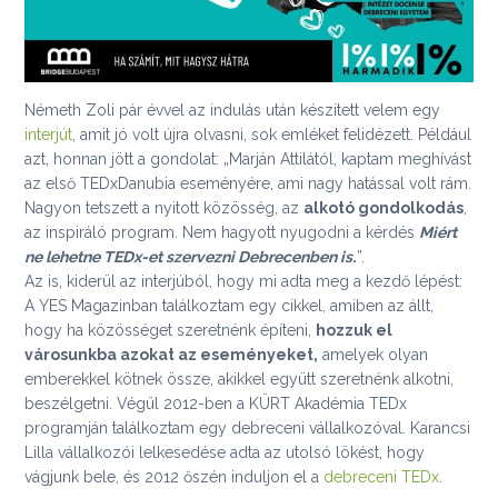
Németh Zoli pár évvel az indulás után készített velem egy
interjút
, amit jó volt újra olvasni, sok emléket felidézett. Például
azt, honnan jött a gondolat: „Marján Attilától, kaptam meghívást
az első TEDxDanubia eseményére, ami nagy hatással volt rám.
Nagyon tetszett a nyitott közösség, az
alkotó gondolkodás
,
az inspiráló program. Nem hagyott nyugodni a kérdés
Miért
ne lehetne TEDx-et szervezni Debrecenben is
.
”.
Az is, kiderül az interjúból, hogy mi adta meg a kezdő lépést:
A YES Magazinban találkoztam egy cikkel, amiben az állt,
hogy ha közösséget szeretnénk építeni,
hozzuk el
városunkba azokat az eseményeket,
amelyek olyan
emberekkel kötnek össze, akikkel együtt szeretnénk alkotni,
beszélgetni. Végül 2012-ben a KÜRT Akadémia TEDx
programján találkoztam egy debreceni vállalkozóval. Karancsi
Lilla vállalkozói lelkesedése adta az utolsó lökést, hogy
vágjunk bele, és 2012 őszén induljon el a
debreceni TEDx
.