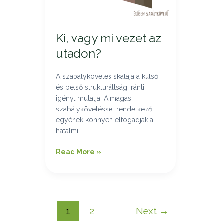
utadon?
Ki, vagy mi vezet az
utadon?
A szabálykövetés skálája a külső
és belső strukturáltság iránti
igényt mutatja. A magas
szabálykövetéssel rendelkező
egyének könnyen elfogadják a
hatalmi
Read More »
1
2
Next
→