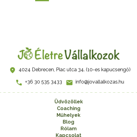
4024 Debrecen, Piac utca 34. (10-es kapucsengő)
+36 30 535 3433
info@jovallalkozas.hu
Üdvözöllek
Coaching
Műhelyek
Blog
Rólam
Kapcsolat