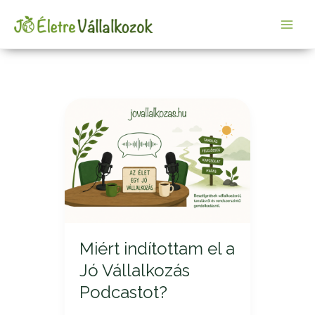
Skip
Post
Main
to
pagination
Men
content
Miért
indítottam
el
a
Jó
Vállalkozás
Podcastot?
Miért indítottam el a
Jó Vállalkozás
Podcastot?