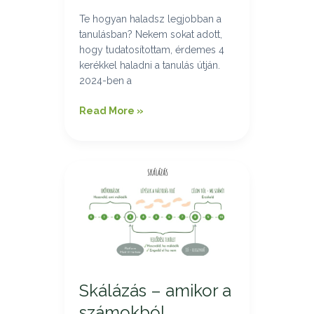
Te hogyan haladsz legjobban a
tanulásban? Nekem sokat adott,
hogy tudatosítottam, érdemes 4
kerékkel haladni a tanulás útján.
2024-ben a
Read More »
Skálázás
–
amikor
a
számokból
kirajzolódik
a
történet
Skálázás – amikor a
számokból