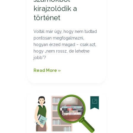
kirajzolódik a
történet
Voltál már úgy, hogy nem tudtad
pontosan megfogalmazni,
hogyan érzed magad – csak azt,
hogy „nem rossz, de lehetne
jobb”?
Read More »
A
személyes
márka
összetevői