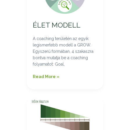
ÉLET MODELL
A coaching területén az egyik
legismertebb modell a GROW.
Egyszerű formában, 4 szakaszra
bontva mutatja be a coaching
folyamatot: Goal,
Read More »
Ki,
vagy
mi
vezet
az