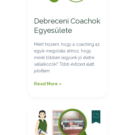
Debreceni Coachok
Egyesülete
Miért hiszem, hogy a coaching az
egyik megoldás ahhoz, hogy
minél többen legyünk jó életre
vállalkozók? Több évtized alatt
jutottam
Read More »
Fejlődési
szemlélet